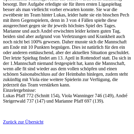
besorgt. Ihre Aufgabe erledigte sie für ihren ersten Ligaspieltag
besser als man vielleicht vorher erwarten konnte. Sie war die
zweitbeste im Team hinter Lukas, leider hatte sie ein bisschen Pech
mit ihren Gegenspielern, denn in 3 von 4 Fällen spielte diese
ausgerechnet gegen sie ihr jeweils höchstes Spiel des Tages.
Marianne und auch André erwischten leider keinen guten Tag,
beiden sind aber aufgrund von Verletzungen und Krankheit auch
noch nicht bei 100% gewesen. Daher musste sich die Mannschaft
am Ende mit 10 Punkten begnügen. Dies ist natürlich für den ein
oder anderen enttäuschend, aber der aktuellen Situation geschuldet.
Der letzte Spieltag findet am 13. April in Rottendorf statt. Da sich in
der 1.Mannschaft niemand festgespielt hat, kann die Mannschaft,
wenn alle fit sind wieder aus dem vollen schöpfen und einen
schönen Saisonabschluss auf der Heimbahn hinlegen, zudem steht
zukünftig mit Viola eine weitere Spielerin zur Verfügung, die
jederzeit das Team verstärken kann.
Einzelergebnisse:
Lukas Pfaff 772 (Schnitt 154), Viola Wanninger 746 (149), André
Steigerwald 737 (147) und Marianne Pfaff 697 (139).
Zurück zur Übersicht