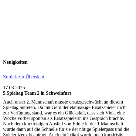
Herzlich Willkommen auf der Webseite des
1. Bowling-Club Veitshöchheim e.V.
Neuigkeiten
Zurück zur Übersicht
17.03.2025
5.Spieltag Team 2 in Schweinfurt
Auch unser 2. Mannschaft musste ersatzgeschwächt an diesem
Spieltag antreten. Da mit Gerd der etatmäßige Ersatzspieler nicht
zur Verfügung stand, war es ein Glücksfall, dass sich Viola eine
Woche vorher spontan als Ersatzspielerin ins Gespräch brachte.
Nach dem kurzfristigen Ausfall von Eddie in der 1.Mannschaft
wurde dann auf die Schnelle für sie der nötige Spielerpass und die
Spielerlizenz beantragt. Auch ein Trikot wurde noch kurzfristig