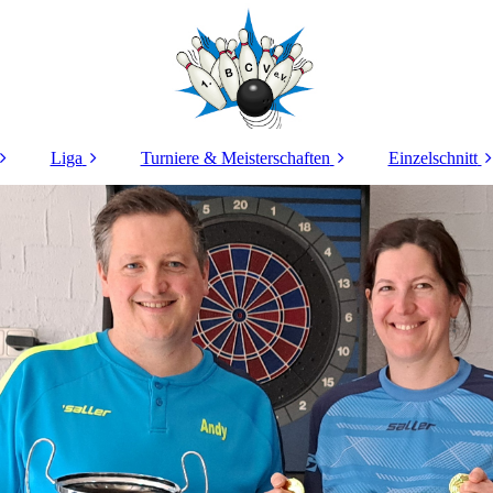
Liga
Turniere & Meisterschaften
Einzelschnitt
stand
2025/2026
Vereinsmeisterschaft
Ranglist
edschaft
2024/2025
Trainin
BM Einzel
ining
2023/2024
Sommerfestturnier
2022/2023
JT Rottendorf
2021/2022